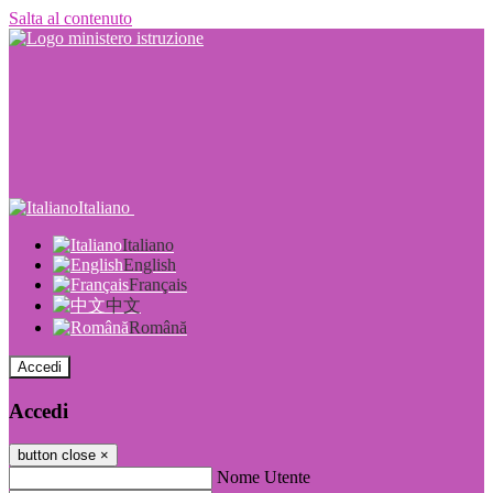
Salta al contenuto
Italiano
Italiano
English
Français
中文
Română
Accedi
Accedi
button close
×
Nome Utente