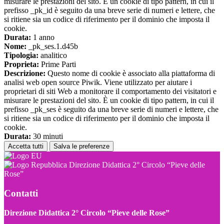
misurare le prestazioni del sito. È un cookie di tipo pattern, in cui il
prefisso _pk_id è seguito da una breve serie di numeri e lettere, che
si ritiene sia un codice di riferimento per il dominio che imposta il
cookie.
Durata:
1 anno
Nome:
_pk_ses.1.d45b
Tipologia:
analitico
Proprieta:
Prime Parti
Descrizione:
Questo nome di cookie è associato alla piattaforma di
analisi web open source Piwik. Viene utilizzato per aiutare i
proprietari di siti Web a monitorare il comportamento dei visitatori e
misurare le prestazioni del sito. È un cookie di tipo pattern, in cui il
prefisso _pk_ses è seguito da una breve serie di numeri e lettere, che
si ritiene sia un codice di riferimento per il dominio che imposta il
cookie.
Durata:
30 minuti
Accetta tutti
Salva le preferenze
Direzione Didattica 2° Circolo “Pieve delle
Rose”
Contatti
Direzione Didattica 2° Circolo “Pieve delle Rose”