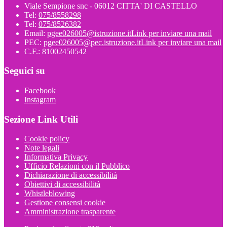
Viale Sempione snc - 06012 CITTA' DI CASTELLO
Tel:
075/8558298
Tel:
075/8526382
Email:
pgee026005@istruzione.it
Link per inviare una mail
PEC:
pgee026005@pec.istruzione.it
Link per inviare una mail
C.F.: 81002450542
Seguici su
Facebook
Instagram
Sezione Link Utili
Cookie policy
Note legali
Informativa Privacy
Ufficio Relazioni con il Pubblico
Dichiarazione di accessibilità
Obiettivi di accessibilità
Whistleblowing
Gestione consensi cookie
Amministrazione trasparente