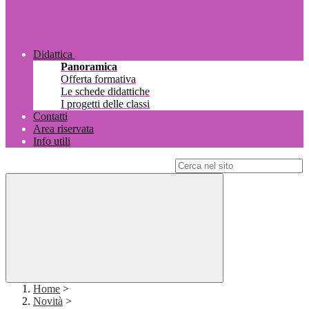
Didattica
Panoramica
Offerta formativa
Le schede didattiche
I progetti delle classi
Contatti
Area riservata
Info utili
Campo di ricerca per le pagine del sito
Home
>
Novità
>