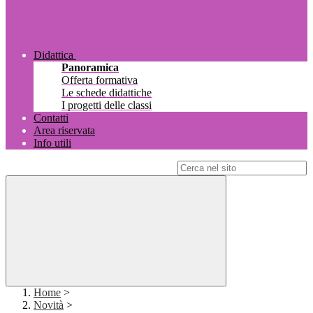
Didattica
Panoramica
Offerta formativa
Le schede didattiche
I progetti delle classi
Contatti
Area riservata
Info utili
Campo di ricerca per le pagine del sito
Home
>
Novità
>