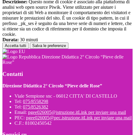
Descrizione:
Questo nome di cookie è associato alla piattaforma di
analisi web open source Piwik. Viene utilizzato per aiutare i
proprietari di siti Web a monitorare il comportamento dei visitatori e
misurare le prestazioni del sito. È un cookie di tipo pattern, in cui il
prefisso _pk_ses è seguito da una breve serie di numeri e lettere, che
si ritiene sia un codice di riferimento per il dominio che imposta il
cookie.
Durata:
30 minuti
Accetta tutti
Salva le preferenze
Direzione Didattica 2° Circolo “Pieve delle
Rose”
Contatti
Direzione Didattica 2° Circolo “Pieve delle Rose”
Viale Sempione snc - 06012 CITTA' DI CASTELLO
Tel:
075/8558298
Tel:
075/8526382
Email:
pgee026005@istruzione.it
Link per inviare una mail
PEC:
pgee026005@pec.istruzione.it
Link per inviare una mail
C.F.: 81002450542
Seguici su