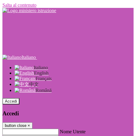
Salta al contenuto
Italiano
Italiano
English
Français
中文
Română
Accedi
Accedi
button close
×
Nome Utente