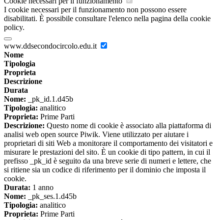
Cookie necessari per il funzionamento
I cookie necessari per il funzionamento non possono essere
disabilitati. È possibile consultare l'elenco nella pagina della cookie
policy.
www.ddsecondocircolo.edu.it
Nome
Tipologia
Proprieta
Descrizione
Durata
Nome:
_pk_id.1.d45b
Tipologia:
analitico
Proprieta:
Prime Parti
Descrizione:
Questo nome di cookie è associato alla piattaforma di
analisi web open source Piwik. Viene utilizzato per aiutare i
proprietari di siti Web a monitorare il comportamento dei visitatori e
misurare le prestazioni del sito. È un cookie di tipo pattern, in cui il
prefisso _pk_id è seguito da una breve serie di numeri e lettere, che
si ritiene sia un codice di riferimento per il dominio che imposta il
cookie.
Durata:
1 anno
Nome:
_pk_ses.1.d45b
Tipologia:
analitico
Proprieta:
Prime Parti