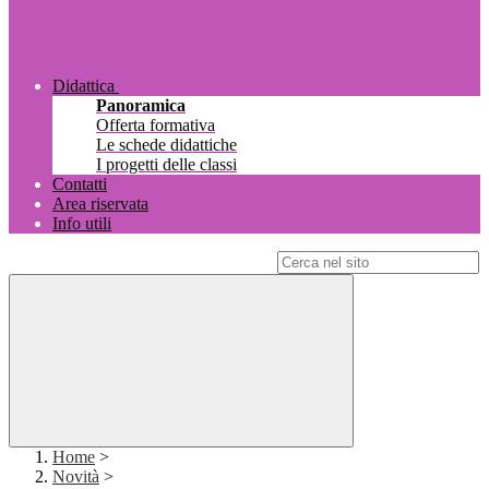
Didattica
Panoramica
Offerta formativa
Le schede didattiche
I progetti delle classi
Contatti
Area riservata
Info utili
Campo di ricerca per le pagine del sito
Home
>
Novità
>