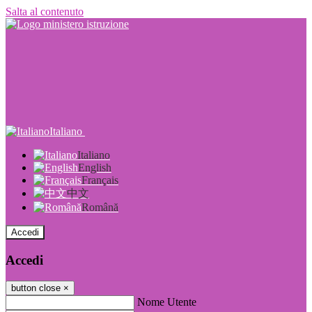
Salta al contenuto
Italiano
Italiano
English
Français
中文
Română
Accedi
Accedi
button close
×
Nome Utente