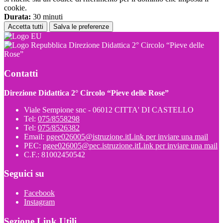
cookie.
Durata:
30 minuti
Accetta tutti
Salva le preferenze
Direzione Didattica 2° Circolo “Pieve delle
Rose”
Contatti
Direzione Didattica 2° Circolo “Pieve delle Rose”
Viale Sempione snc - 06012 CITTA' DI CASTELLO
Tel:
075/8558298
Tel:
075/8526382
Email:
pgee026005@istruzione.it
Link per inviare una mail
PEC:
pgee026005@pec.istruzione.it
Link per inviare una mail
C.F.: 81002450542
Seguici su
Facebook
Instagram
Sezione Link Utili