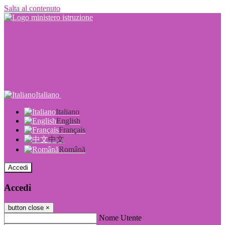
Salta al contenuto
Italiano
Italiano
English
Français
中文
Română
Accedi
Accedi
button close
×
Nome Utente