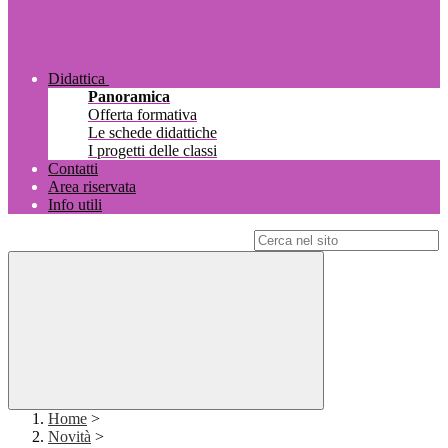
Didattica
Panoramica
Offerta formativa
Le schede didattiche
I progetti delle classi
Contatti
Area riservata
Info utili
Campo di ricerca per le pagine del sito
Home
>
Novità
>