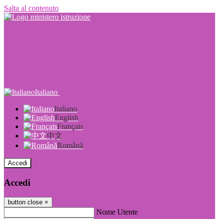
Salta al contenuto
Italiano
Italiano
English
Français
中文
Română
Accedi
Accedi
button close
×
Nome Utente