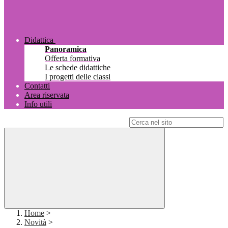
Didattica
Panoramica
Offerta formativa
Le schede didattiche
I progetti delle classi
Contatti
Area riservata
Info utili
Campo di ricerca per le pagine del sito
Home
>
Novità
>