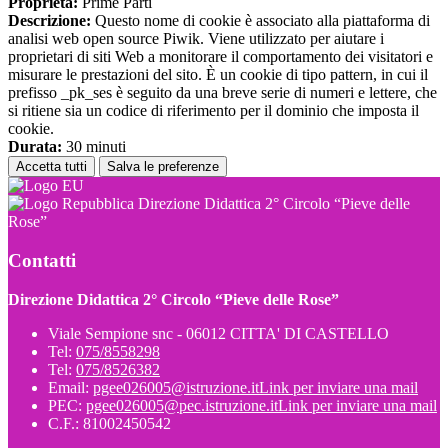
Proprieta:
Prime Parti
Descrizione:
Questo nome di cookie è associato alla piattaforma di
analisi web open source Piwik. Viene utilizzato per aiutare i
proprietari di siti Web a monitorare il comportamento dei visitatori e
misurare le prestazioni del sito. È un cookie di tipo pattern, in cui il
prefisso _pk_ses è seguito da una breve serie di numeri e lettere, che
si ritiene sia un codice di riferimento per il dominio che imposta il
cookie.
Durata:
30 minuti
Accetta tutti
Salva le preferenze
Direzione Didattica 2° Circolo “Pieve delle
Rose”
Contatti
Direzione Didattica 2° Circolo “Pieve delle Rose”
Viale Sempione snc - 06012 CITTA' DI CASTELLO
Tel:
075/8558298
Tel:
075/8526382
Email:
pgee026005@istruzione.it
Link per inviare una mail
PEC:
pgee026005@pec.istruzione.it
Link per inviare una mail
C.F.: 81002450542