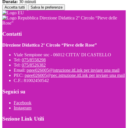
Durata:
30 minuti
Accetta tutti
Salva le preferenze
Direzione Didattica 2° Circolo “Pieve delle
Rose”
Contatti
Direzione Didattica 2° Circolo “Pieve delle Rose”
Viale Sempione snc - 06012 CITTA' DI CASTELLO
Tel:
075/8558298
Tel:
075/8526382
Email:
pgee026005@istruzione.it
Link per inviare una mail
PEC:
pgee026005@pec.istruzione.it
Link per inviare una mail
C.F.: 81002450542
Seguici su
Facebook
Instagram
Sezione Link Utili