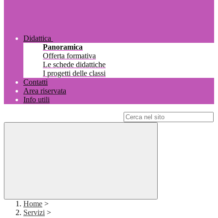
Didattica
Panoramica
Offerta formativa
Le schede didattiche
I progetti delle classi
Contatti
Area riservata
Info utili
Campo di ricerca per le pagine del sito
Home
>
Servizi
>