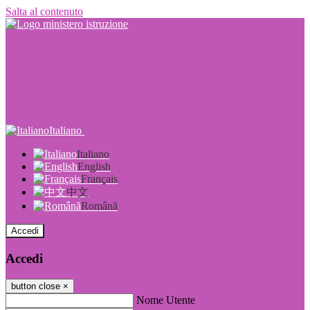
Salta al contenuto
Italiano
Italiano
English
Français
中文
Română
Accedi
Accedi
button close
×
Nome Utente