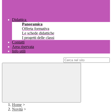
Didattica
Panoramica
Offerta formativa
Le schede didattiche
I progetti delle classi
Contatti
Area riservata
Info utili
Campo di ricerca per le pagine del sito
Home
>
Novità
>