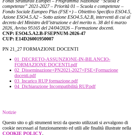
Fondi Strutturali Europei – Programma Nazionale “Scuola e
competenze” 2021-2027 – Priorità 01 – Scuola e competenze –
Fondo Sociale Europeo Plus (FSE+) – Obiettivo Specifico ESO4.5,
Azione ESO4.5.A2 – Sotto azione ESO4.5.A2.B, interventi di cui al
decreto del Ministro dell’istruzione e del merito n. 38 del 6 marzo
2026, Avviso 95165 del 24/04/2026 – Formazione docenti.
CNP: ESO4.5.A2.B-FSEPNUM-2026-47
CUP: E14D26001950007
PN 21_27 FORMAZIONE DOCENTI
01_DECRETO-ASSUNZIONE-IN-BILANCIO-
FORMAZIONE DOCENTI.pdf
02_Disseminazione+PN2021-2027+FSE+Formazione
docenti.pdf
03_Incarico RUP formazione.pdf
04_Dichiarazione Incompatibilità RUP.pdf
Notizie
Questo sito o gli strumenti terzi da questo utilizzati si avvalgono di
cookie necessari al funzionamento ed utili alle finalità illustrate nella
COOKIE POLICY
.