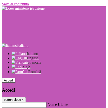
Salta al contenuto
Italiano
Italiano
English
Français
中文
Română
Accedi
Accedi
button close
×
Nome Utente