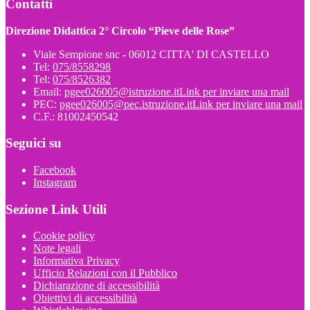
Contatti
Direzione Didattica 2° Circolo “Pieve delle Rose”
Viale Sempione snc - 06012 CITTA' DI CASTELLO
Tel:
075/8558298
Tel:
075/8526382
Email:
pgee026005@istruzione.it
Link per inviare una mail
PEC:
pgee026005@pec.istruzione.it
Link per inviare una mail
C.F.: 81002450542
Seguici su
Facebook
Instagram
Sezione Link Utili
Cookie policy
Note legali
Informativa Privacy
Ufficio Relazioni con il Pubblico
Dichiarazione di accessibilità
Obiettivi di accessibilità