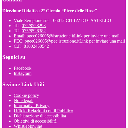
Direzione Didattica 2° Circolo “Pieve delle Rose”
Viale Sempione snc - 06012 CITTA' DI CASTELLO
Tel:
075/8558298
Tel:
075/8526382
Email:
pgee026005@istruzione.it
Link per inviare una mail
PEC:
pgee026005@pec.istruzione.it
Link per inviare una mail
C.F.: 81002450542
Seguici su
Facebook
Instagram
Sezione Link Utili
Cookie policy
Note legali
Informativa Privacy
Ufficio Relazioni con il Pubblico
Dichiarazione di accessibilità
Obiettivi di accessibilità
Whistleblowing