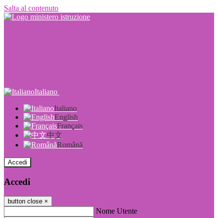
Salta al contenuto
Italiano
Italiano
English
Français
中文
Română
Accedi
Accedi
button close
×
Nome Utente