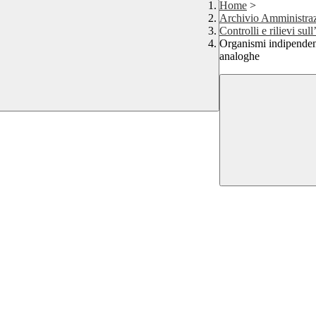
Home
>
Archivio Amministra
Controlli e rilievi su
Organismi indipendent
analoghe