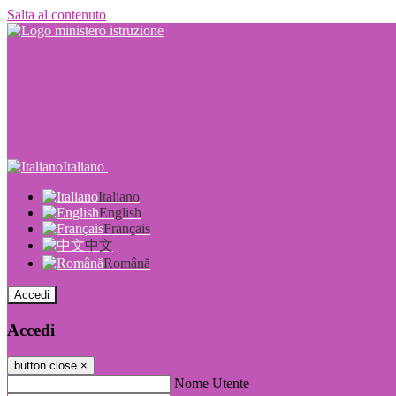
Salta al contenuto
Italiano
Italiano
English
Français
中文
Română
Accedi
Accedi
button close
×
Nome Utente