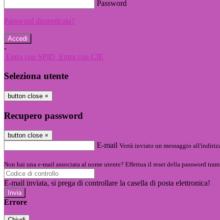
Password
Password dimenticata?
-
Entra con SPID
Entra con CIE
Seleziona utente
button close
×
Recupero password
button close
×
E-mail
Verrà inviato un messaggio all'indirizz
Non hai una e-mail associata al nome utente? Effettua il reset della password tram
E-mail inviata, si prega di controllare la casella di posta elettronica!
Errore
Chiudi