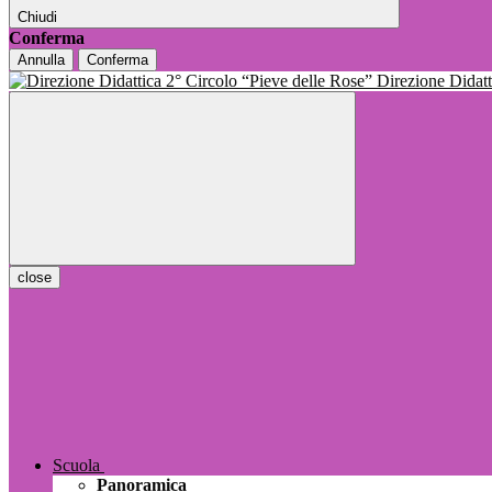
Chiudi
Conferma
Annulla
Conferma
Direzione Dida
close
Scuola
Panoramica