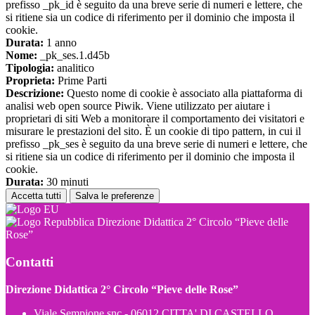
prefisso _pk_id è seguito da una breve serie di numeri e lettere, che
si ritiene sia un codice di riferimento per il dominio che imposta il
cookie.
Durata:
1 anno
Nome:
_pk_ses.1.d45b
Tipologia:
analitico
Proprieta:
Prime Parti
Descrizione:
Questo nome di cookie è associato alla piattaforma di
analisi web open source Piwik. Viene utilizzato per aiutare i
proprietari di siti Web a monitorare il comportamento dei visitatori e
misurare le prestazioni del sito. È un cookie di tipo pattern, in cui il
prefisso _pk_ses è seguito da una breve serie di numeri e lettere, che
si ritiene sia un codice di riferimento per il dominio che imposta il
cookie.
Durata:
30 minuti
Accetta tutti
Salva le preferenze
Direzione Didattica 2° Circolo “Pieve delle
Rose”
Contatti
Direzione Didattica 2° Circolo “Pieve delle Rose”
Viale Sempione snc - 06012 CITTA' DI CASTELLO