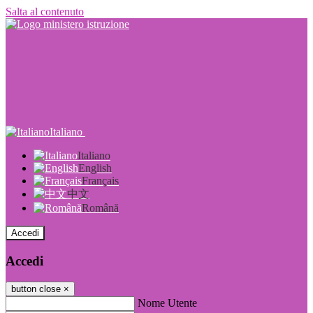
Salta al contenuto
Italiano
Italiano
English
Français
中文
Română
Accedi
Accedi
button close
×
Nome Utente