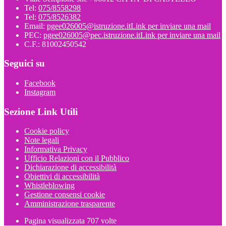
Tel:
075/8558298
Tel:
075/8526382
Email:
pgee026005@istruzione.it
Link per inviare una mail
PEC:
pgee026005@pec.istruzione.it
Link per inviare una mail
C.F.: 81002450542
Seguici su
Facebook
Instagram
Sezione Link Utili
Cookie policy
Note legali
Informativa Privacy
Ufficio Relazioni con il Pubblico
Dichiarazione di accessibilità
Obiettivi di accessibilità
Whistleblowing
Gestione consensi cookie
Amministrazione trasparente
Pagina visualizzata
707
volte