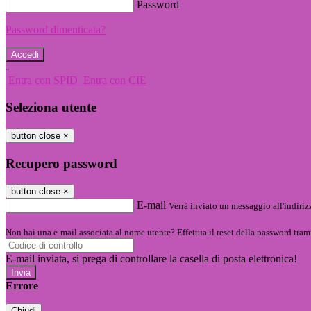
Password
Password dimenticata?
-
Entra con SPID
Entra con CIE
Seleziona utente
button close
×
Recupero password
button close
×
E-mail
Verrà inviato un messaggio all'indirizz
Non hai una e-mail associata al nome utente? Effettua il reset della password tram
E-mail inviata, si prega di controllare la casella di posta elettronica!
Errore
Chiudi