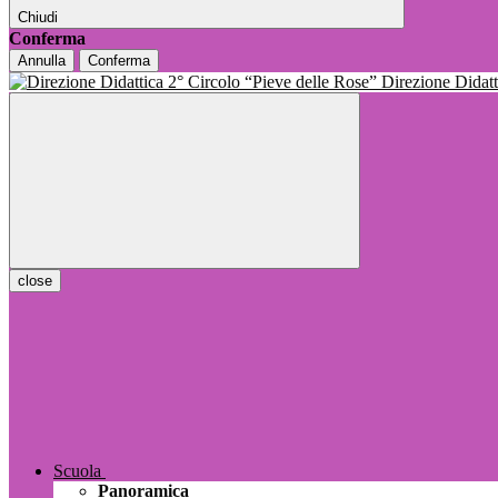
Chiudi
Conferma
Annulla
Conferma
Direzione Dida
close
Scuola
Panoramica