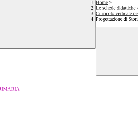
Home
>
Le schede didattiche
Curricolo verticale p
Progettazione di Stori
e PRIMARIA