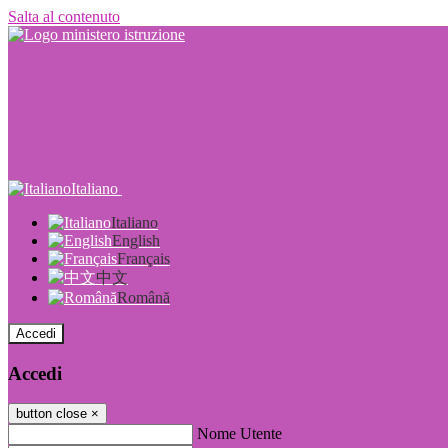
Salta al contenuto
Italiano
Italiano
English
Français
中文
Română
Accedi
Accedi
button close
×
Nome Utente