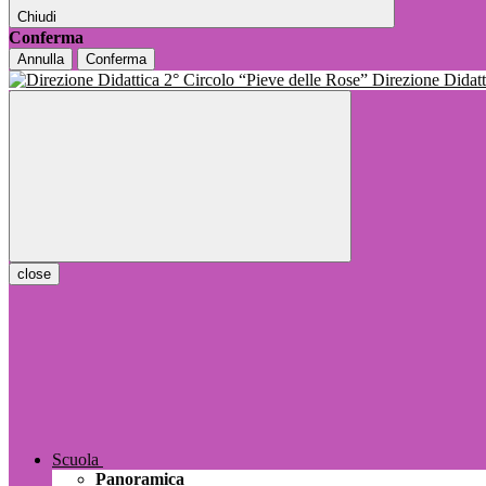
Chiudi
Conferma
Annulla
Conferma
Direzione Dida
close
Scuola
Panoramica