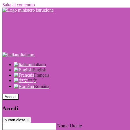
Salta al contenuto
Italiano
Italiano
English
Français
中文
Română
Accedi
Accedi
button close
×
Nome Utente