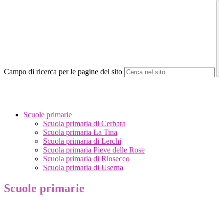
Campo di ricerca per le pagine del sito
Scuole primarie
Scuola primaria di Cerbara
Scuola primaria La Tina
Scuola primaria di Lerchi
Scuola primaria Pieve delle Rose
Scuola primaria di Riosecco
Scuola primaria di Userna
Scuole primarie