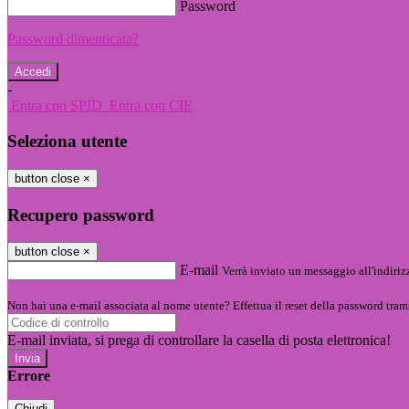
Password
Password dimenticata?
-
Entra con SPID
Entra con CIE
Seleziona utente
button close
×
Recupero password
button close
×
E-mail
Verrà inviato un messaggio all'indirizz
Non hai una e-mail associata al nome utente? Effettua il reset della password tram
E-mail inviata, si prega di controllare la casella di posta elettronica!
Errore
Chiudi