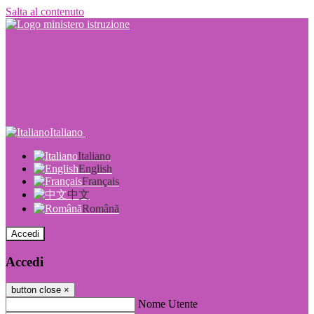
Salta al contenuto
Italiano
Italiano
English
Français
中文
Română
Accedi
Accedi
button close
×
Nome Utente