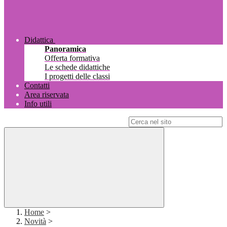
Didattica
Panoramica
Offerta formativa
Le schede didattiche
I progetti delle classi
Contatti
Area riservata
Info utili
Campo di ricerca per le pagine del sito
Home
>
Novità
>