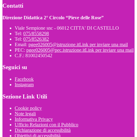
Contatti
Direzione Didattica 2° Circolo “Pieve delle Rose”
Viale Sempione snc - 06012 CITTA' DI CASTELLO
Tel:
075/8558298
Tel:
075/8526382
Email:
pgee026005@istruzione.it
Link per inviare una mail
PEC:
pgee026005@pec.istruzione.it
Link per inviare una mail
C.F.: 81002450542
Seguici su
Facebook
Instagram
Sezione Link Utili
Cookie policy
Note legali
Informativa Privacy
Ufficio Relazioni con il Pubblico
Dichiarazione di accessibilità
Obiettivi di accessibilità