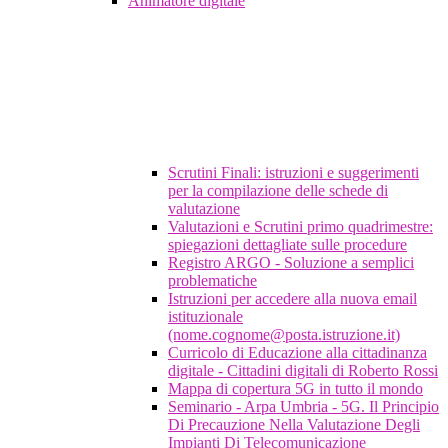
Animatore digitale
Scrutini Finali: istruzioni e suggerimenti
per la compilazione delle schede di
valutazione
Valutazioni e Scrutini primo quadrimestre:
spiegazioni dettagliate sulle procedure
Registro ARGO - Soluzione a semplici
problematiche
Istruzioni per accedere alla nuova email
istituzionale
(nome.cognome@posta.istruzione.it)
Curricolo di Educazione alla cittadinanza
digitale - Cittadini digitali di Roberto Rossi
Mappa di copertura 5G in tutto il mondo
Seminario - Arpa Umbria - 5G. Il Principio
Di Precauzione Nella Valutazione Degli
Impianti Di Telecomunicazione