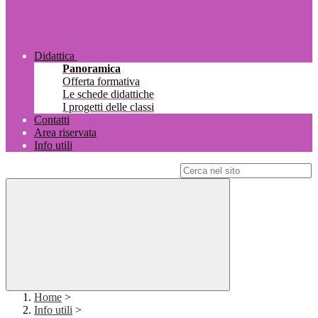
Didattica
Panoramica
Offerta formativa
Le schede didattiche
I progetti delle classi
Contatti
Area riservata
Info utili
Campo di ricerca per le pagine del sito
Home
>
Info utili
>