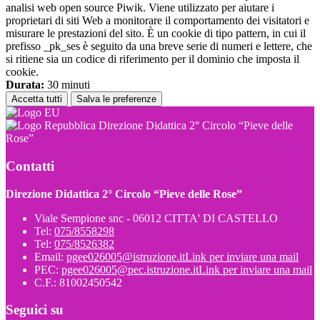
analisi web open source Piwik. Viene utilizzato per aiutare i
proprietari di siti Web a monitorare il comportamento dei visitatori e
misurare le prestazioni del sito. È un cookie di tipo pattern, in cui il
prefisso _pk_ses è seguito da una breve serie di numeri e lettere, che
si ritiene sia un codice di riferimento per il dominio che imposta il
cookie.
Durata:
30 minuti
Accetta tutti
Salva le preferenze
Direzione Didattica 2° Circolo “Pieve delle
Rose”
Contatti
Direzione Didattica 2° Circolo “Pieve delle Rose”
Viale Sempione snc - 06012 CITTA' DI CASTELLO
Tel:
075/8558298
Tel:
075/8526382
Email:
pgee026005@istruzione.it
Link per inviare una mail
PEC:
pgee026005@pec.istruzione.it
Link per inviare una mail
C.F.: 81002450542
Seguici su