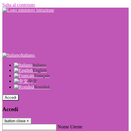
Salta al contenuto
Italiano
Italiano
English
Français
中文
Română
Accedi
Accedi
button close
×
Nome Utente