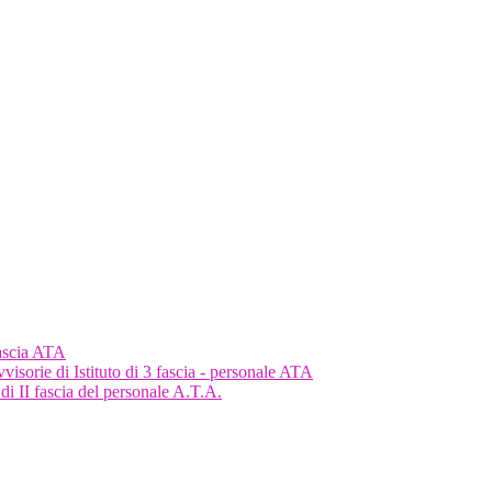
fascia ATA
visorie di Istituto di 3 fascia - personale ATA
e di II fascia del personale A.T.A.