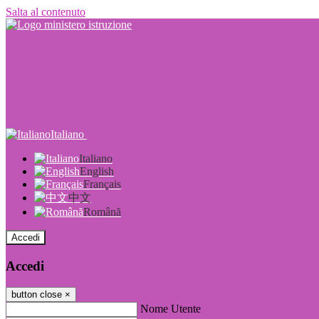
Salta al contenuto
Italiano
Italiano
English
Français
中文
Română
Accedi
Accedi
button close
×
Nome Utente