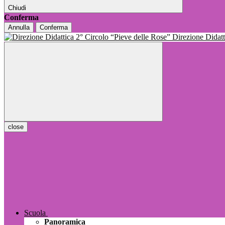
Chiudi
Conferma
Annulla
Conferma
Direzione Dida
close
Scuola
Panoramica