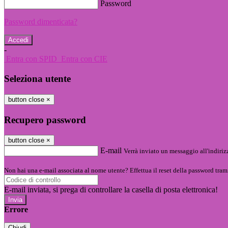
Password
Password dimenticata?
-
Entra con SPID
Entra con CIE
Seleziona utente
button close
×
Recupero password
button close
×
E-mail
Verrà inviato un messaggio all'indirizz
Non hai una e-mail associata al nome utente? Effettua il reset della password tram
E-mail inviata, si prega di controllare la casella di posta elettronica!
Errore
Chiudi