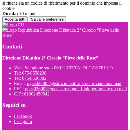
si ritiene sia un codice di riferimento per il dominio che imposta il
cookie.
Durata:
30 minuti
Accetta tutti
Salva le preferenze
Direzione Didattica 2° Circolo “Pieve delle
Rose”
Contatti
Direzione Didattica 2° Circolo “Pieve delle Rose”
Viale Sempione snc - 06012 CITTA' DI CASTELLO
Tel:
075/8558298
Tel:
075/8526382
Email:
pgee026005@istruzione.it
Link per inviare una mail
PEC:
pgee026005@pec.istruzione.it
Link per inviare una mail
C.F.: 81002450542
Seguici su
Facebook
Instagram