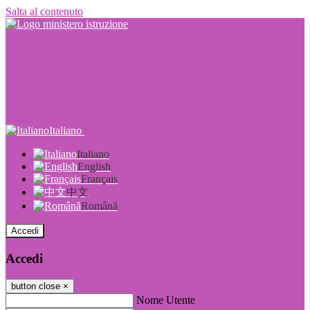
Salta al contenuto
Italiano
Italiano
English
Français
中文
Română
Accedi
Accedi
button close
×
Nome Utente