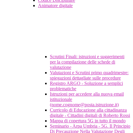
Codice Disciplinare
Animatore digitale
Scrutini Finali: istruzioni e suggerimenti
per la compilazione delle schede di
valutazione
Valutazioni e Scrutini primo quadrimestre:
spiegazioni dettagliate sulle procedure
Registro ARGO - Soluzione a semplici
problematiche
Istruzioni per accedere alla nuova email
istituzionale
(nome.cognome@posta.istruzione.it)
Curricolo di Educazione alla cittadinanza
digitale - Cittadini digitali di Roberto Rossi
Mappa di copertura 5G in tutto il mondo
Seminario - Arpa Umbria - 5G. Il Principio
Di Precauzione Nella Valutazione Degli