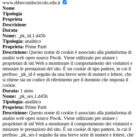
www.ddsecondocircolo.edu.it
Nome
Tipologia
Proprieta
Descrizione
Durata
Nome:
_pk_id.1.d45b
Tipologia:
analitico
Proprieta:
Prime Parti
Descrizione:
Questo nome di cookie è associato alla piattaforma di
analisi web open source Piwik. Viene utilizzato per aiutare i
proprietari di siti Web a monitorare il comportamento dei visitatori e
misurare le prestazioni del sito. È un cookie di tipo pattern, in cui il
prefisso _pk_id è seguito da una breve serie di numeri e lettere, che
si ritiene sia un codice di riferimento per il dominio che imposta il
cookie.
Durata:
1 anno
Nome:
_pk_ses.1.d45b
Tipologia:
analitico
Proprieta:
Prime Parti
Descrizione:
Questo nome di cookie è associato alla piattaforma di
analisi web open source Piwik. Viene utilizzato per aiutare i
proprietari di siti Web a monitorare il comportamento dei visitatori e
misurare le prestazioni del sito. È un cookie di tipo pattern, in cui il
prefisso _pk_ses è seguito da una breve serie di numeri e lettere, che