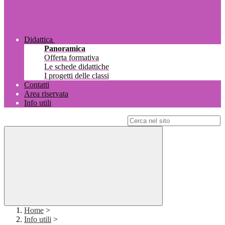
Didattica
Panoramica
Offerta formativa
Le schede didattiche
I progetti delle classi
Contatti
Area riservata
Info utili
Campo di ricerca per le pagine del sito
Home
>
Info utili
>