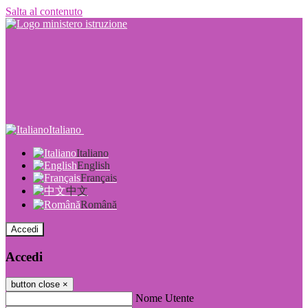
Salta al contenuto
Italiano
Italiano
English
Français
中文
Română
Accedi
Accedi
button close
×
Nome Utente