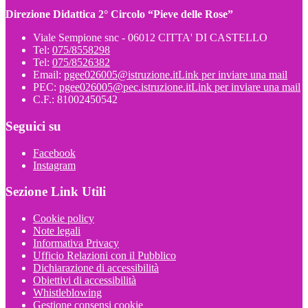
Direzione Didattica 2° Circolo “Pieve delle Rose”
Viale Sempione snc - 06012 CITTA' DI CASTELLO
Tel:
075/8558298
Tel:
075/8526382
Email:
pgee026005@istruzione.it
Link per inviare una mail
PEC:
pgee026005@pec.istruzione.it
Link per inviare una mail
C.F.: 81002450542
Seguici su
Facebook
Instagram
Sezione Link Utili
Cookie policy
Note legali
Informativa Privacy
Ufficio Relazioni con il Pubblico
Dichiarazione di accessibilità
Obiettivi di accessibilità
Whistleblowing
Gestione consensi cookie