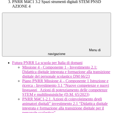
PNRR M4C1 3.2 Spazi strumenti digitali STEM PNSD
AZIONE 4
Menu di
navigazione
Futura PNRR La scuola per Italia di domani
Missione 4 - Componente 1 - Investimento 2.1:
Didattica digitale integrata e formazione alla transizione
digitale del personale scolastico DM 66/23
Piano PNRR Missione 4 – Componente 1 Istruzione e
ricerca - Investimento 3.1 “Nuove competenze e nuovi
linguaggi_ Azioni di potenziamento delle competenze
STEM e multilinguistiche (D.M. 65/2023)
PNRR M4C1-2.1. Azioni di coinvolgimento degli
animatori digitali” investimento 2.1 “Didattica digitale
integrata e formazione alla transizione digitale per il
personale scolastico”