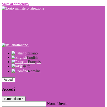
Salta al contenuto
Italiano
Italiano
English
Français
中文
Română
Accedi
Accedi
button close
×
Nome Utente