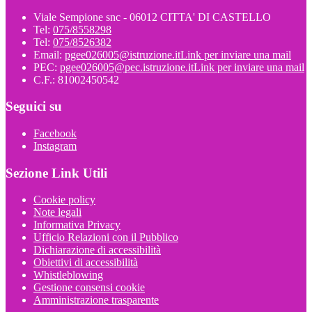
Viale Sempione snc - 06012 CITTA' DI CASTELLO
Tel:
075/8558298
Tel:
075/8526382
Email:
pgee026005@istruzione.it
Link per inviare una mail
PEC:
pgee026005@pec.istruzione.it
Link per inviare una mail
C.F.: 81002450542
Seguici su
Facebook
Instagram
Sezione Link Utili
Cookie policy
Note legali
Informativa Privacy
Ufficio Relazioni con il Pubblico
Dichiarazione di accessibilità
Obiettivi di accessibilità
Whistleblowing
Gestione consensi cookie
Amministrazione trasparente