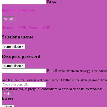
Password
Password dimenticata?
-
Entra con SPID
Entra con CIE
Seleziona utente
button close
×
Recupero password
button close
×
E-mail
Verrà inviato un messaggio all'indirizz
Non hai una e-mail associata al nome utente? Effettua il reset della password tram
E-mail inviata, si prega di controllare la casella di posta elettronica!
Errore
Chiudi