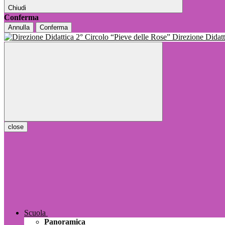
Chiudi
Conferma
Annulla
Conferma
Direzione Dida
close
Scuola
Panoramica