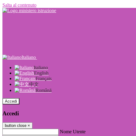
Salta al contenuto
Italiano
Italiano
English
Français
中文
Română
Accedi
Accedi
button close
×
Nome Utente