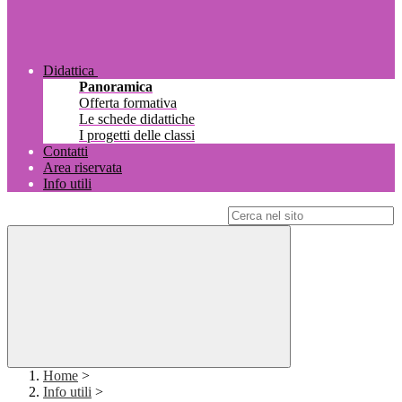
Didattica
Panoramica
Offerta formativa
Le schede didattiche
I progetti delle classi
Contatti
Area riservata
Info utili
Campo di ricerca per le pagine del sito
Home
>
Info utili
>