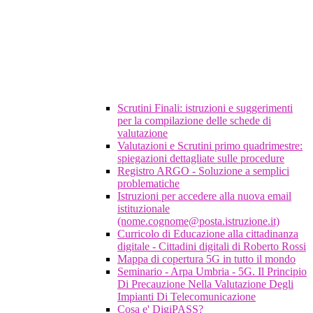
Scrutini Finali: istruzioni e suggerimenti
per la compilazione delle schede di
valutazione
Valutazioni e Scrutini primo quadrimestre:
spiegazioni dettagliate sulle procedure
Registro ARGO - Soluzione a semplici
problematiche
Istruzioni per accedere alla nuova email
istituzionale
(nome.cognome@posta.istruzione.it)
Curricolo di Educazione alla cittadinanza
digitale - Cittadini digitali di Roberto Rossi
Mappa di copertura 5G in tutto il mondo
Seminario - Arpa Umbria - 5G. Il Principio
Di Precauzione Nella Valutazione Degli
Impianti Di Telecomunicazione
Cosa e' DigiPASS?