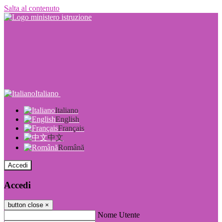
Salta al contenuto
Italiano
Italiano
English
Français
中文
Română
Accedi
Accedi
button close
×
Nome Utente