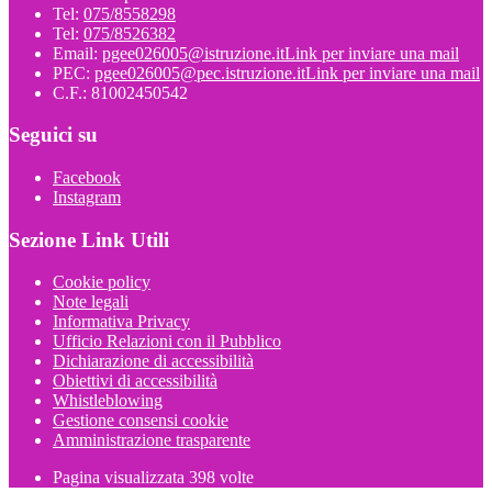
Tel:
075/8558298
Tel:
075/8526382
Email:
pgee026005@istruzione.it
Link per inviare una mail
PEC:
pgee026005@pec.istruzione.it
Link per inviare una mail
C.F.: 81002450542
Seguici su
Facebook
Instagram
Sezione Link Utili
Cookie policy
Note legali
Informativa Privacy
Ufficio Relazioni con il Pubblico
Dichiarazione di accessibilità
Obiettivi di accessibilità
Whistleblowing
Gestione consensi cookie
Amministrazione trasparente
Pagina visualizzata
398
volte