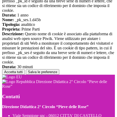
prefisso _pk_id è seguito da una breve serie di numeri e lettere, che
si ritiene sia un codice di riferimento per il dominio che imposta il
cookie.
Durata:
1 anno
Nome:
_pk_ses.1.d45b
Tipologia:
analitico
Proprieta:
Prime Parti
Descrizione:
Questo nome di cookie è associato alla piattaforma di
analisi web open source Piwik. Viene utilizzato per aiutare i
proprietari di siti Web a monitorare il comportamento dei visitatori e
misurare le prestazioni del sito. È un cookie di tipo pattern, in cui il
prefisso _pk_ses è seguito da una breve serie di numeri e lettere, che
si ritiene sia un codice di riferimento per il dominio che imposta il
cookie.
Durata:
30 minuti
Accetta tutti
Salva le preferenze
Direzione Didattica 2° Circolo “Pieve delle
Rose”
Contatti
Direzione Didattica 2° Circolo “Pieve delle Rose”
Viale Sempione snc - 06012 CITTA' DI CASTELLO