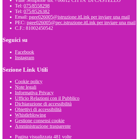
Viale Sempione snc - 06012 CITTA' DI CASTELLO
Tel:
075/8558298
Tel:
075/8526382
Email:
pgee026005@istruzione.it
Link per inviare una mail
PEC:
pgee026005@pec.istruzione.it
Link per inviare una mail
C.F.: 81002450542
Seguici su
Facebook
Instagram
Sezione Link Utili
Cookie policy
Note legali
Informativa Privacy
Ufficio Relazioni con il Pubblico
Dichiarazione di accessibilità
Obiettivi di accessibilità
Whistleblowing
Gestione consensi cookie
Amministrazione trasparente
Pagina visualizzata
481
volte