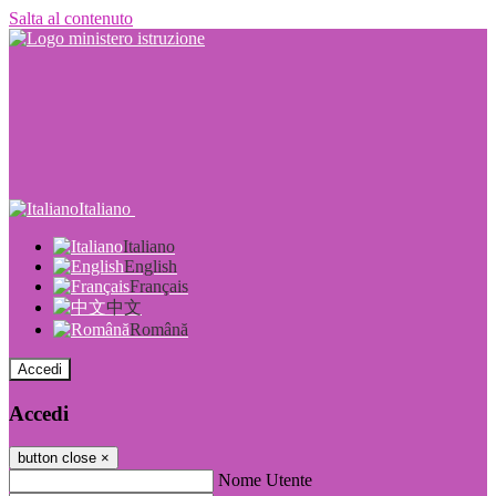
Salta al contenuto
Italiano
Italiano
English
Français
中文
Română
Accedi
Accedi
button close
×
Nome Utente