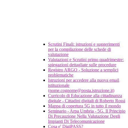
Scrutini Finali: istruzioni e suggerimenti
per la compilazione delle schede di
valutazione
Valutazioni e Scrutini primo quadrimestre:
spiegazioni dettagliate sulle procedure
Registro ARGO - Soluzione a semplici
problematiche
Istruzioni per accedere alla nuova email
istituzionale
(nome.cognome@posta.istruzione.it)
Curricolo di Educazione alla cittadinanza
digitale - Cittadini digitali di Roberto Rossi
Mappa di copertura 5G in tutto il mondo
Seminario - Arpa Umbria - 5G. Il Principio
Di Precauzione Nella Valutazione Degli
Impianti Di Telecomunicazione
Cosa e' DigiPASS?