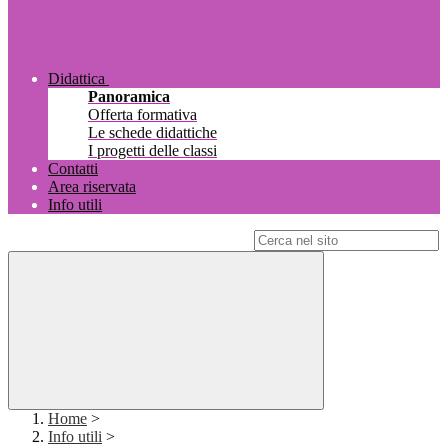
Didattica
Panoramica
Offerta formativa
Le schede didattiche
I progetti delle classi
Contatti
Area riservata
Info utili
Campo di ricerca per le pagine del sito
Home
>
Info utili
>