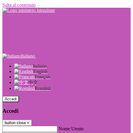
Salta al contenuto
Italiano
Italiano
English
Français
中文
Română
Accedi
Accedi
button close
×
Nome Utente