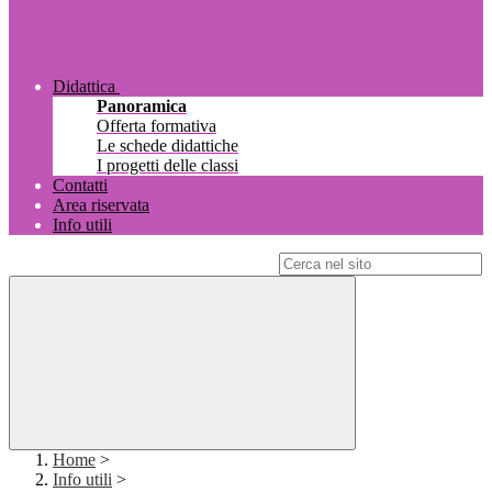
Didattica
Panoramica
Offerta formativa
Le schede didattiche
I progetti delle classi
Contatti
Area riservata
Info utili
Campo di ricerca per le pagine del sito
Home
>
Info utili
>