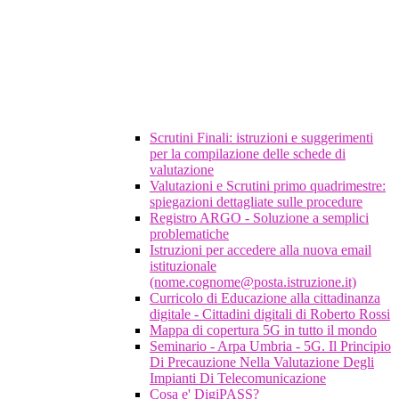
Scrutini Finali: istruzioni e suggerimenti
per la compilazione delle schede di
valutazione
Valutazioni e Scrutini primo quadrimestre:
spiegazioni dettagliate sulle procedure
Registro ARGO - Soluzione a semplici
problematiche
Istruzioni per accedere alla nuova email
istituzionale
(nome.cognome@posta.istruzione.it)
Curricolo di Educazione alla cittadinanza
digitale - Cittadini digitali di Roberto Rossi
Mappa di copertura 5G in tutto il mondo
Seminario - Arpa Umbria - 5G. Il Principio
Di Precauzione Nella Valutazione Degli
Impianti Di Telecomunicazione
Cosa e' DigiPASS?