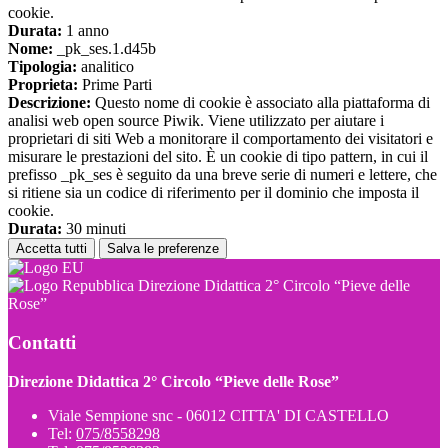
cookie.
Durata:
1 anno
Nome:
_pk_ses.1.d45b
Tipologia:
analitico
Proprieta:
Prime Parti
Descrizione:
Questo nome di cookie è associato alla piattaforma di
analisi web open source Piwik. Viene utilizzato per aiutare i
proprietari di siti Web a monitorare il comportamento dei visitatori e
misurare le prestazioni del sito. È un cookie di tipo pattern, in cui il
prefisso _pk_ses è seguito da una breve serie di numeri e lettere, che
si ritiene sia un codice di riferimento per il dominio che imposta il
cookie.
Durata:
30 minuti
Accetta tutti
Salva le preferenze
Direzione Didattica 2° Circolo “Pieve delle
Rose”
Contatti
Direzione Didattica 2° Circolo “Pieve delle Rose”
Viale Sempione snc - 06012 CITTA' DI CASTELLO
Tel:
075/8558298