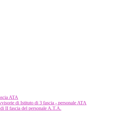
fascia ATA
visorie di Istituto di 3 fascia - personale ATA
e di II fascia del personale A.T.A.