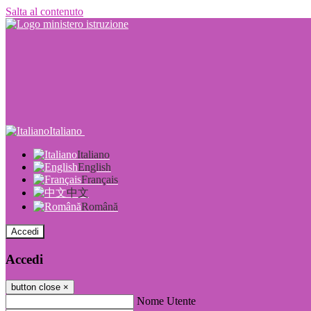
Salta al contenuto
Italiano
Italiano
English
Français
中文
Română
Accedi
Accedi
button close
×
Nome Utente