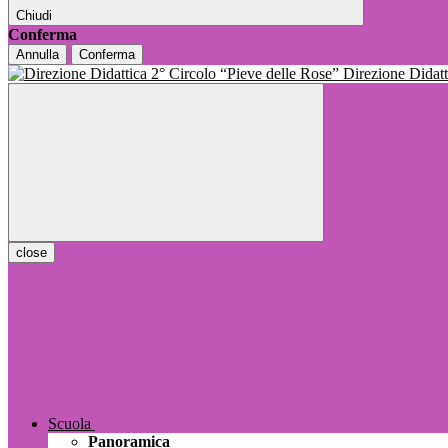
Chiudi
Conferma
Annulla
Conferma
Direzione Dida
close
Scuola
Panoramica