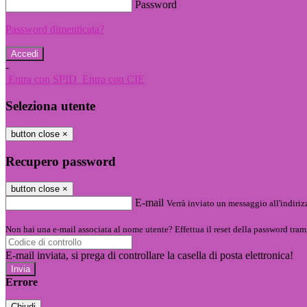
Password
Password dimenticata?
-
Entra con SPID
Entra con CIE
Seleziona utente
button close
×
Recupero password
button close
×
E-mail
Verrà inviato un messaggio all'indirizz
Non hai una e-mail associata al nome utente? Effettua il reset della password tram
E-mail inviata, si prega di controllare la casella di posta elettronica!
Errore
Chiudi