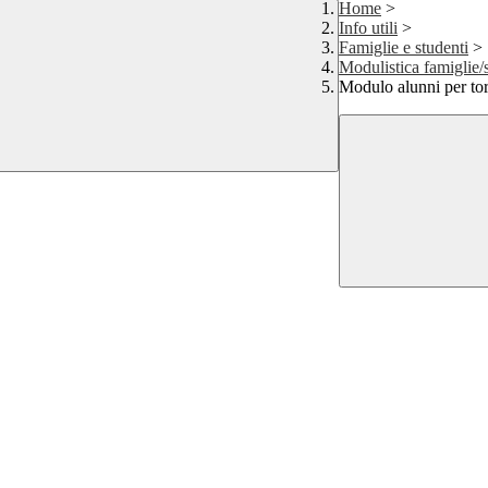
Home
>
Info utili
>
Famiglie e studenti
>
Modulistica famiglie/
Modulo alunni per tor