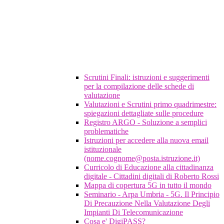
Scrutini Finali: istruzioni e suggerimenti
per la compilazione delle schede di
valutazione
Valutazioni e Scrutini primo quadrimestre:
spiegazioni dettagliate sulle procedure
Registro ARGO - Soluzione a semplici
problematiche
Istruzioni per accedere alla nuova email
istituzionale
(nome.cognome@posta.istruzione.it)
Curricolo di Educazione alla cittadinanza
digitale - Cittadini digitali di Roberto Rossi
Mappa di copertura 5G in tutto il mondo
Seminario - Arpa Umbria - 5G. Il Principio
Di Precauzione Nella Valutazione Degli
Impianti Di Telecomunicazione
Cosa e' DigiPASS?