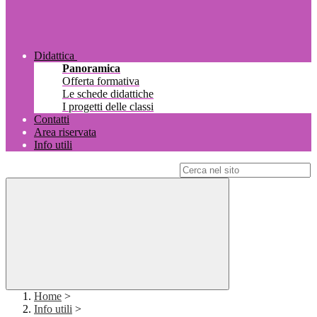
Didattica
Panoramica
Offerta formativa
Le schede didattiche
I progetti delle classi
Contatti
Area riservata
Info utili
Campo di ricerca per le pagine del sito
Home
>
Info utili
>