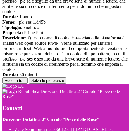
prefisso _pk_id è seguito da una breve serie di numeri e lettere, che
si ritiene sia un codice di riferimento per il dominio che imposta il
cookie.
Durata:
1 anno
Nome:
_pk_ses.1.d45b
Tipologia:
analitico
Proprieta:
Prime Parti
Descrizione:
Questo nome di cookie è associato alla piattaforma di
analisi web open source Piwik. Viene utilizzato per aiutare i
proprietari di siti Web a monitorare il comportamento dei visitatori e
misurare le prestazioni del sito. È un cookie di tipo pattern, in cui il
prefisso _pk_ses è seguito da una breve serie di numeri e lettere, che
si ritiene sia un codice di riferimento per il dominio che imposta il
cookie.
Durata:
30 minuti
Accetta tutti
Salva le preferenze
Direzione Didattica 2° Circolo “Pieve delle
Rose”
Contatti
Direzione Didattica 2° Circolo “Pieve delle Rose”
Viale Sempione snc - 06012 CITTA' DI CASTELLO