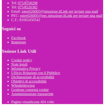
Tel:
075/8558298
Tel:
075/8526382
Email:
pgee026005@istruzione.it
Link per inviare una mail
PEC:
pgee026005@pec.istruzione.it
Link per inviare una mail
C.F.: 81002450542
Seguici su
Facebook
Instagram
Sezione Link Utili
Cookie policy
Note legali
Informativa Privacy
Ufficio Relazioni con il Pubblico
Dichiarazione di accessibilità
Obiettivi di accessibilità
Whistleblowing
Gestione consensi cookie
Amministrazione trasparente
Pagina visualizzata
404
volte