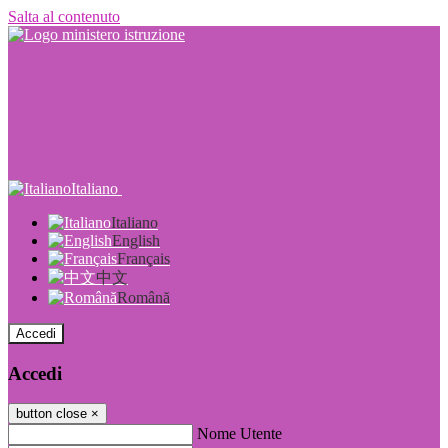
Salta al contenuto
Italiano
Italiano
English
Français
中文
Română
Accedi
Accedi
button close
×
Nome Utente