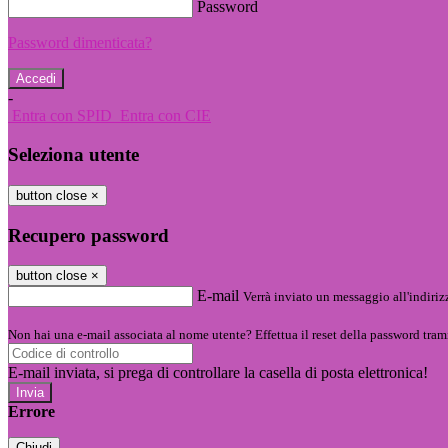
Password
Password dimenticata?
-
Entra con SPID
Entra con CIE
Seleziona utente
button close
×
Recupero password
button close
×
E-mail
Verrà inviato un messaggio all'indirizz
Non hai una e-mail associata al nome utente? Effettua il reset della password tram
E-mail inviata, si prega di controllare la casella di posta elettronica!
Errore
Chiudi