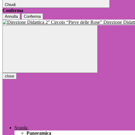
Chiudi
Conferma
Annulla
Conferma
Direzione Dida
close
Scuola
Panoramica