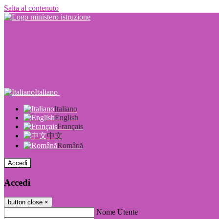
Salta al contenuto
Italiano
Italiano
English
Français
中文
Română
Accedi
Accedi
button close
×
Nome Utente