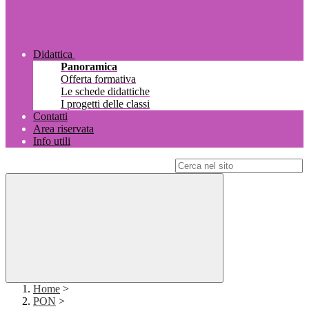
Didattica
Panoramica
Offerta formativa
Le schede didattiche
I progetti delle classi
Contatti
Area riservata
Info utili
Campo di ricerca per le pagine del sito
Home
>
PON
>