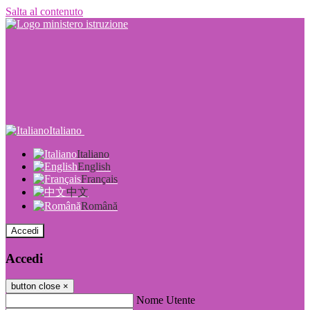
Salta al contenuto
Italiano
Italiano
English
Français
中文
Română
Accedi
Accedi
button close
×
Nome Utente