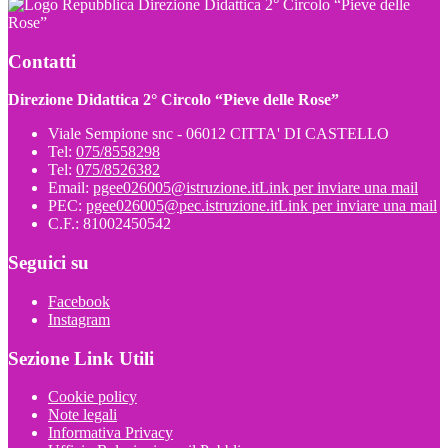
Direzione Didattica 2° Circolo “Pieve delle
Rose”
Contatti
Direzione Didattica 2° Circolo “Pieve delle Rose”
Viale Sempione snc - 06012 CITTA' DI CASTELLO
Tel:
075/8558298
Tel:
075/8526382
Email:
pgee026005@istruzione.it
Link per inviare una mail
PEC:
pgee026005@pec.istruzione.it
Link per inviare una mail
C.F.: 81002450542
Seguici su
Facebook
Instagram
Sezione Link Utili
Cookie policy
Note legali
Informativa Privacy