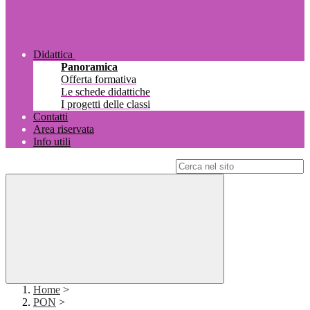
Didattica
Panoramica
Offerta formativa
Le schede didattiche
I progetti delle classi
Contatti
Area riservata
Info utili
Campo di ricerca per le pagine del sito
Home
>
PON
>