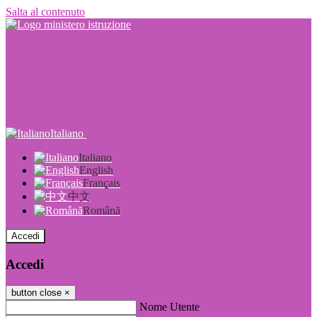
Salta al contenuto
Italiano
Italiano
English
Français
中文
Română
Accedi
Accedi
button close
×
Nome Utente