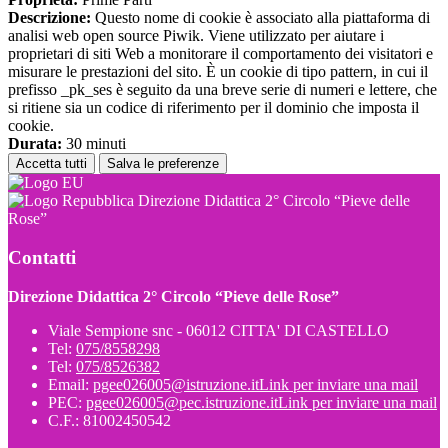
Descrizione:
Questo nome di cookie è associato alla piattaforma di
analisi web open source Piwik. Viene utilizzato per aiutare i
proprietari di siti Web a monitorare il comportamento dei visitatori e
misurare le prestazioni del sito. È un cookie di tipo pattern, in cui il
prefisso _pk_ses è seguito da una breve serie di numeri e lettere, che
si ritiene sia un codice di riferimento per il dominio che imposta il
cookie.
Durata:
30 minuti
Accetta tutti
Salva le preferenze
Direzione Didattica 2° Circolo “Pieve delle
Rose”
Contatti
Direzione Didattica 2° Circolo “Pieve delle Rose”
Viale Sempione snc - 06012 CITTA' DI CASTELLO
Tel:
075/8558298
Tel:
075/8526382
Email:
pgee026005@istruzione.it
Link per inviare una mail
PEC:
pgee026005@pec.istruzione.it
Link per inviare una mail
C.F.: 81002450542