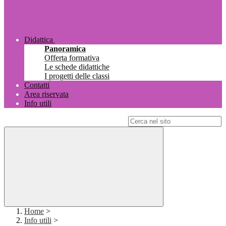
Didattica
Panoramica
Offerta formativa
Le schede didattiche
I progetti delle classi
Contatti
Area riservata
Info utili
Campo di ricerca per le pagine del sito
Home
>
Info utili
>