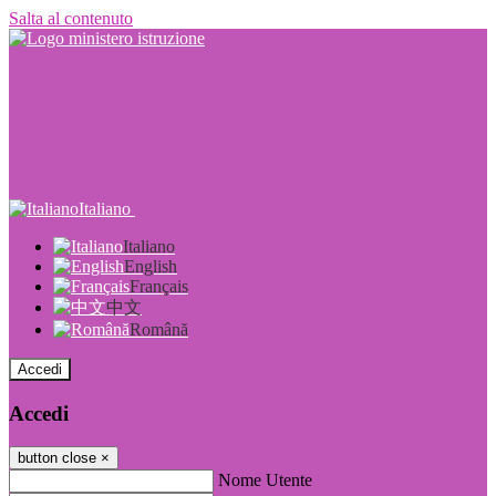
Salta al contenuto
Italiano
Italiano
English
Français
中文
Română
Accedi
Accedi
button close
×
Nome Utente