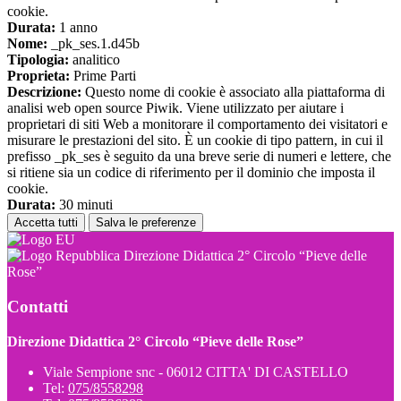
cookie.
Durata:
1 anno
Nome:
_pk_ses.1.d45b
Tipologia:
analitico
Proprieta:
Prime Parti
Descrizione:
Questo nome di cookie è associato alla piattaforma di
analisi web open source Piwik. Viene utilizzato per aiutare i
proprietari di siti Web a monitorare il comportamento dei visitatori e
misurare le prestazioni del sito. È un cookie di tipo pattern, in cui il
prefisso _pk_ses è seguito da una breve serie di numeri e lettere, che
si ritiene sia un codice di riferimento per il dominio che imposta il
cookie.
Durata:
30 minuti
Accetta tutti
Salva le preferenze
Direzione Didattica 2° Circolo “Pieve delle
Rose”
Contatti
Direzione Didattica 2° Circolo “Pieve delle Rose”
Viale Sempione snc - 06012 CITTA' DI CASTELLO
Tel:
075/8558298