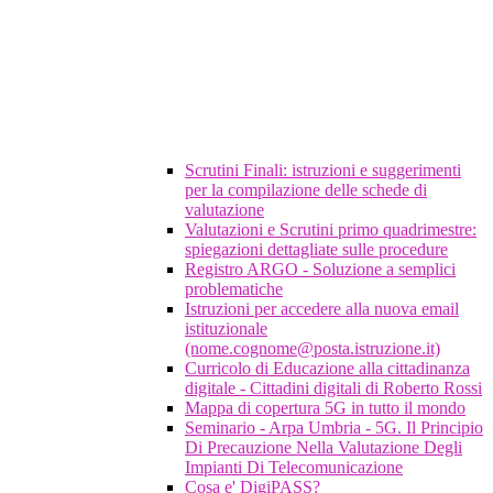
Scrutini Finali: istruzioni e suggerimenti
per la compilazione delle schede di
valutazione
Valutazioni e Scrutini primo quadrimestre:
spiegazioni dettagliate sulle procedure
Registro ARGO - Soluzione a semplici
problematiche
Istruzioni per accedere alla nuova email
istituzionale
(nome.cognome@posta.istruzione.it)
Curricolo di Educazione alla cittadinanza
digitale - Cittadini digitali di Roberto Rossi
Mappa di copertura 5G in tutto il mondo
Seminario - Arpa Umbria - 5G. Il Principio
Di Precauzione Nella Valutazione Degli
Impianti Di Telecomunicazione
Cosa e' DigiPASS?