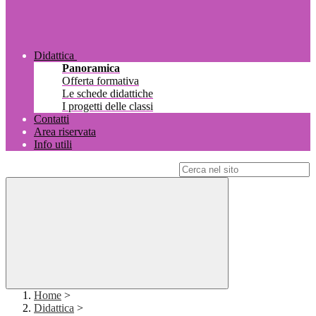
Didattica
Panoramica
Offerta formativa
Le schede didattiche
I progetti delle classi
Contatti
Area riservata
Info utili
Campo di ricerca per le pagine del sito
Home
>
Didattica
>