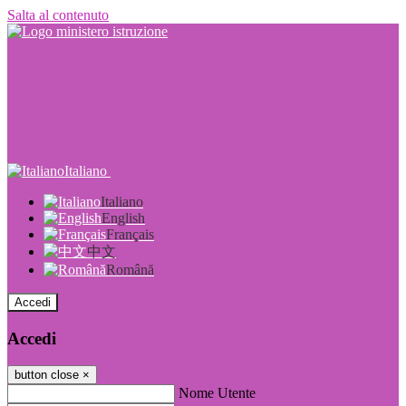
Salta al contenuto
Italiano
Italiano
English
Français
中文
Română
Accedi
Accedi
button close
×
Nome Utente