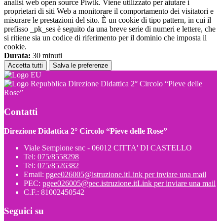
analisi web open source Piwik. Viene utilizzato per aiutare i
proprietari di siti Web a monitorare il comportamento dei visitatori e
misurare le prestazioni del sito. È un cookie di tipo pattern, in cui il
prefisso _pk_ses è seguito da una breve serie di numeri e lettere, che
si ritiene sia un codice di riferimento per il dominio che imposta il
cookie.
Durata:
30 minuti
Accetta tutti
Salva le preferenze
Direzione Didattica 2° Circolo “Pieve delle
Rose”
Contatti
Direzione Didattica 2° Circolo “Pieve delle Rose”
Viale Sempione snc - 06012 CITTA' DI CASTELLO
Tel:
075/8558298
Tel:
075/8526382
Email:
pgee026005@istruzione.it
Link per inviare una mail
PEC:
pgee026005@pec.istruzione.it
Link per inviare una mail
C.F.: 81002450542
Seguici su