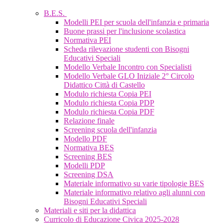
B.E.S.
Modelli PEI per scuola dell'infanzia e primaria
Buone prassi per l'inclusione scolastica
Normativa PEI
Scheda rilevazione studenti con Bisogni
Educativi Speciali
Modello Verbale Incontro con Specialisti
Modello Verbale GLO Iniziale 2° Circolo
Didattico Città di Castello
Modulo richiesta Copia PEI
Modulo richiesta Copia PDP
Modulo richiesta Copia PDF
Relazione finale
Screening scuola dell'infanzia
Modello PDF
Normativa BES
Screening BES
Modelli PDP
Screening DSA
Materiale informativo su varie tipologie BES
Materiale informativo relativo agli alunni con
Bisogni Educativi Speciali
Materiali e siti per la didattica
Curricolo di Educazione Civica 2025-2028