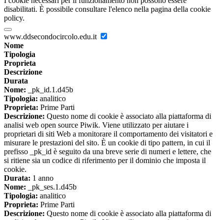
I cookie necessari per il funzionamento non possono essere
disabilitati. È possibile consultare l'elenco nella pagina della cookie
policy.
www.ddsecondocircolo.edu.it
Nome
Tipologia
Proprieta
Descrizione
Durata
Nome:
_pk_id.1.d45b
Tipologia:
analitico
Proprieta:
Prime Parti
Descrizione:
Questo nome di cookie è associato alla piattaforma di
analisi web open source Piwik. Viene utilizzato per aiutare i
proprietari di siti Web a monitorare il comportamento dei visitatori e
misurare le prestazioni del sito. È un cookie di tipo pattern, in cui il
prefisso _pk_id è seguito da una breve serie di numeri e lettere, che
si ritiene sia un codice di riferimento per il dominio che imposta il
cookie.
Durata:
1 anno
Nome:
_pk_ses.1.d45b
Tipologia:
analitico
Proprieta:
Prime Parti
Descrizione:
Questo nome di cookie è associato alla piattaforma di