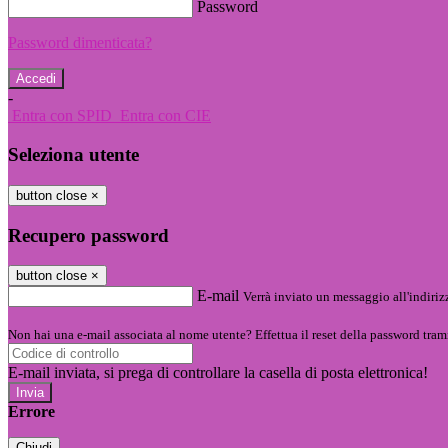
Password
Password dimenticata?
-
Entra con SPID
Entra con CIE
Seleziona utente
button close
×
Recupero password
button close
×
E-mail
Verrà inviato un messaggio all'indirizz
Non hai una e-mail associata al nome utente? Effettua il reset della password tram
E-mail inviata, si prega di controllare la casella di posta elettronica!
Errore
Chiudi