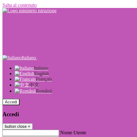
Salta al contenuto
Italiano
Italiano
English
Français
中文
Română
Accedi
Accedi
button close
×
Nome Utente