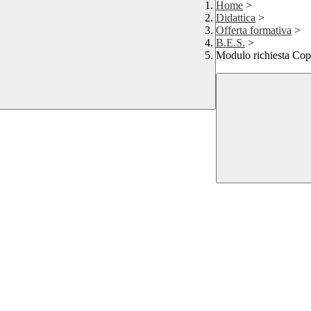
Home
>
Didattica
>
Offerta formativa
>
B.E.S.
>
Modulo richiesta Co