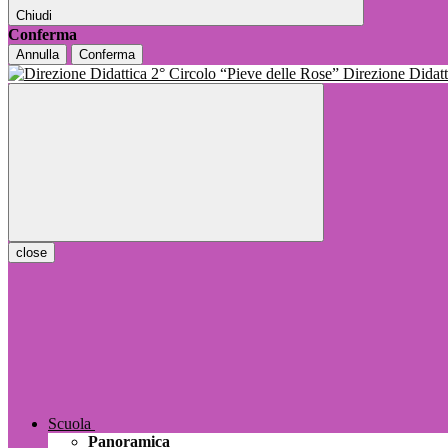
Chiudi
Conferma
Annulla
Conferma
Direzione Dida
close
Scuola
Panoramica