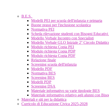
B.E.S.
Modelli PEI per scuola dell'infanzia e primaria
Buone prassi per l'inclusione scolastica
Normativa PEI
Scheda rilevazione studenti con Bisogni Educativi 
Modello Verbale Incontro con Specialisti
Modello Verbale GLO Iniziale 2° Circolo Didattico
Modulo richiesta Copia PEI
Modulo richiesta Copia PDP
Modulo richiesta Copia PDF
Relazione finale
Screening scuola dell'infanzia
Modello PDF
Normativa BES
Screening BES
Modelli PDP
Screening DSA
Materiale informativo su varie tipologie BES
Materiale informativo relativo agli alunni con Biso
Materiali e siti per la didattica
Curricolo di Educazione Civica 2025-2028