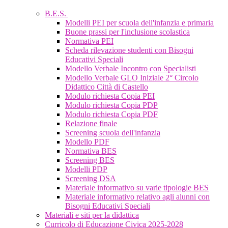
B.E.S.
Modelli PEI per scuola dell'infanzia e primaria
Buone prassi per l'inclusione scolastica
Normativa PEI
Scheda rilevazione studenti con Bisogni
Educativi Speciali
Modello Verbale Incontro con Specialisti
Modello Verbale GLO Iniziale 2° Circolo
Didattico Città di Castello
Modulo richiesta Copia PEI
Modulo richiesta Copia PDP
Modulo richiesta Copia PDF
Relazione finale
Screening scuola dell'infanzia
Modello PDF
Normativa BES
Screening BES
Modelli PDP
Screening DSA
Materiale informativo su varie tipologie BES
Materiale informativo relativo agli alunni con
Bisogni Educativi Speciali
Materiali e siti per la didattica
Curricolo di Educazione Civica 2025-2028