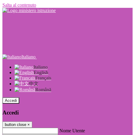
Salta al contenuto
Italiano
Italiano
English
Français
中文
Română
Accedi
Accedi
button close
×
Nome Utente