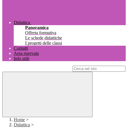
Didattica
Panoramica
Offerta formativa
Le schede didattiche
I progetti delle classi
Contatti
Area riservata
Info utili
Campo di ricerca per le pagine del sito
Home
>
Didattica
>