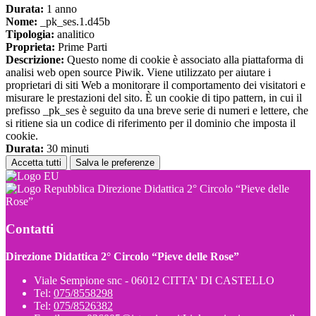
Durata:
1 anno
Nome:
_pk_ses.1.d45b
Tipologia:
analitico
Proprieta:
Prime Parti
Descrizione:
Questo nome di cookie è associato alla piattaforma di
analisi web open source Piwik. Viene utilizzato per aiutare i
proprietari di siti Web a monitorare il comportamento dei visitatori e
misurare le prestazioni del sito. È un cookie di tipo pattern, in cui il
prefisso _pk_ses è seguito da una breve serie di numeri e lettere, che
si ritiene sia un codice di riferimento per il dominio che imposta il
cookie.
Durata:
30 minuti
Accetta tutti
Salva le preferenze
Direzione Didattica 2° Circolo “Pieve delle
Rose”
Contatti
Direzione Didattica 2° Circolo “Pieve delle Rose”
Viale Sempione snc - 06012 CITTA' DI CASTELLO
Tel:
075/8558298
Tel:
075/8526382