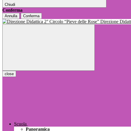
Chiudi
Conferma
Annulla
Conferma
Direzione Dida
close
Scuola
Panoramica