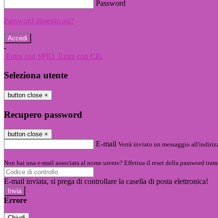
Password
Password dimenticata?
-
Entra con SPID
Entra con CIE
Seleziona utente
button close
×
Recupero password
button close
×
E-mail
Verrà inviato un messaggio all'indirizz
Non hai una e-mail associata al nome utente? Effettua il reset della password tram
E-mail inviata, si prega di controllare la casella di posta elettronica!
Errore
Chiudi