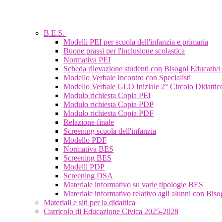
B.E.S.
Modelli PEI per scuola dell'infanzia e primaria
Buone prassi per l'inclusione scolastica
Normativa PEI
Scheda rilevazione studenti con Bisogni Educativi 
Modello Verbale Incontro con Specialisti
Modello Verbale GLO Iniziale 2° Circolo Didattico
Modulo richiesta Copia PEI
Modulo richiesta Copia PDP
Modulo richiesta Copia PDF
Relazione finale
Screening scuola dell'infanzia
Modello PDF
Normativa BES
Screening BES
Modelli PDP
Screening DSA
Materiale informativo su varie tipologie BES
Materiale informativo relativo agli alunni con Biso
Materiali e siti per la didattica
Curricolo di Educazione Civica 2025-2028