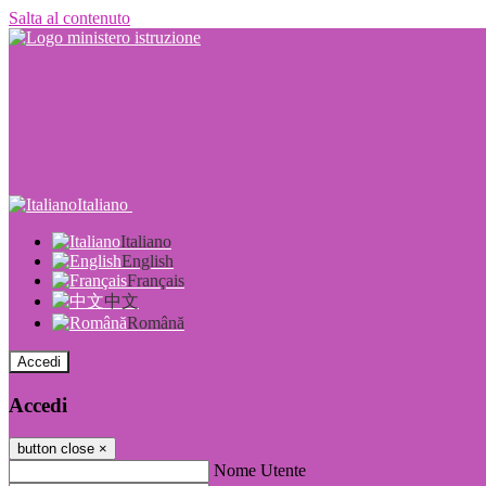
Salta al contenuto
Italiano
Italiano
English
Français
中文
Română
Accedi
Accedi
button close
×
Nome Utente