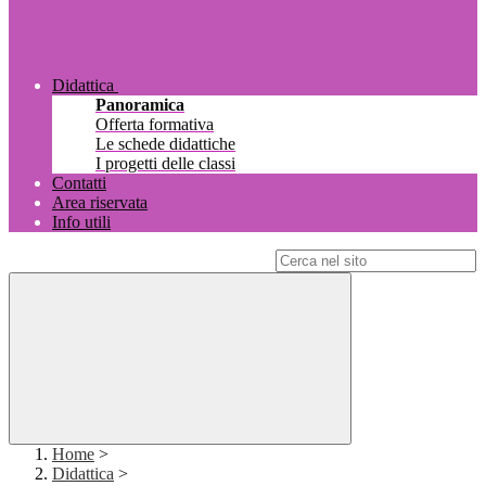
Didattica
Panoramica
Offerta formativa
Le schede didattiche
I progetti delle classi
Contatti
Area riservata
Info utili
Campo di ricerca per le pagine del sito
Home
>
Didattica
>