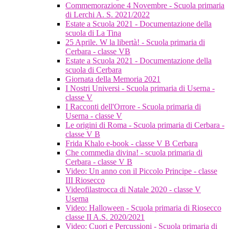
Commemorazione 4 Novembre - Scuola primaria
di Lerchi A. S. 2021/2022
Estate a Scuola 2021 - Documentazione della
scuola di La Tina
25 Aprile. W la libertà! - Scuola primaria di
Cerbara - classe VB
Estate a Scuola 2021 - Documentazione della
scuola di Cerbara
Giornata della Memoria 2021
I Nostri Universi - Scuola primaria di Userna -
classe V
I Racconti dell'Orrore - Scuola primaria di
Userna - classe V
Le origini di Roma - Scuola primaria di Cerbara -
classe V B
Frida Khalo e-book - classe V B Cerbara
Che commedia divina! - scuola primaria di
Cerbara - classe V B
Video: Un anno con il Piccolo Principe - classe
III Riosecco
Videofilastrocca di Natale 2020 - classe V
Userna
Video: Halloween - Scuola primaria di Riosecco
classe II A.S. 2020/2021
Video: Cuori e Percussioni - Scuola primaria di