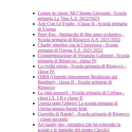
Letture in classe: Mi Chiamo Giovanni - Scuola
primaria La Tina A.S. 2022/2023
Arte Con Le Foglie - Classe II - Scuola primaria
di Userna
Peter Pan - Spettacolo di fine anno scolastico -
Scuola primaria di Riosecco A.S. 2021/2022
Charity meeting con la Crocerossa - Scuola
primaria di Userna A.S. 2021/2022
Commemorazione di Venanzio Gabriotti - Scuola
primaria di Riosecco - classe IV
La civiltà egizia - Scuola primaria di Riosecco -
classe IV
OIRB (Oggetto Interamente Realizzato dai
Bambini) - classe II - Scuola primaria di
Riosecco
La città sussurrò - Scuola primaria di Cerbara -
classi I A, I B e classe II
Userna sotto l'albero! La scuola primaria di
Userna augura buone feste
Guerrilla di Natale! - Scuola primaria di Riosecco
- classe seconda
Art family day- iniziativa che ha coinvolto la
scuole e le famiglie del nostro Circolo!