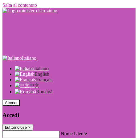
Salta al contenuto
Italiano
Italiano
English
Français
中文
Română
Accedi
Accedi
button close
×
Nome Utente