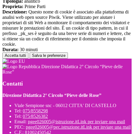
Tipologia:
analitico
Proprieta:
Prime Parti
Descrizione:
Questo nome di cookie è associato alla piattaforma di
analisi web open source Piwik. Viene utilizzato per aiutare i
proprietari di siti Web a monitorare il comportamento dei visitatori e
misurare le prestazioni del sito. È un cookie di tipo pattern, in cui il
prefisso _pk_ses è seguito da una breve serie di numeri e lettere, che
si ritiene sia un codice di riferimento per il dominio che imposta il
cookie.
Durata:
30 minuti
Accetta tutti
Salva le preferenze
Direzione Didattica 2° Circolo “Pieve delle
Rose”
Contatti
Direzione Didattica 2° Circolo “Pieve delle Rose”
Viale Sempione snc - 06012 CITTA' DI CASTELLO
Tel:
075/8558298
Tel:
075/8526382
Email:
pgee026005@istruzione.it
Link per inviare una mail
PEC:
pgee026005@pec.istruzione.it
Link per inviare una mail
C.F.: 81002450542