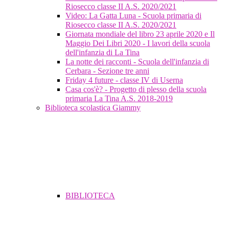
Riosecco classe II A.S. 2020/2021
Video: La Gatta Luna - Scuola primaria di
Riosecco classe II A.S. 2020/2021
Giornata mondiale del libro 23 aprile 2020 e Il
Maggio Dei Libri 2020 - I lavori della scuola
dell'infanzia di La Tina
La notte dei racconti - Scuola dell'infanzia di
Cerbara - Sezione tre anni
Friday 4 future - classe IV di Userna
Casa cos'è? - Progetto di plesso della scuola
primaria La Tina A.S. 2018-2019
Biblioteca scolastica Giammy
BIBLIOTECA