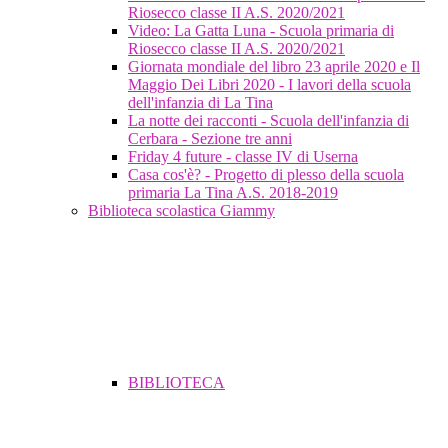
Riosecco classe II A.S. 2020/2021
Video: La Gatta Luna - Scuola primaria di
Riosecco classe II A.S. 2020/2021
Giornata mondiale del libro 23 aprile 2020 e Il
Maggio Dei Libri 2020 - I lavori della scuola
dell'infanzia di La Tina
La notte dei racconti - Scuola dell'infanzia di
Cerbara - Sezione tre anni
Friday 4 future - classe IV di Userna
Casa cos'è? - Progetto di plesso della scuola
primaria La Tina A.S. 2018-2019
Biblioteca scolastica Giammy
BIBLIOTECA