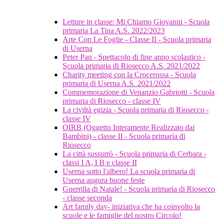
Letture in classe: Mi Chiamo Giovanni - Scuola
primaria La Tina A.S. 2022/2023
Arte Con Le Foglie - Classe II - Scuola primaria
di Userna
Peter Pan - Spettacolo di fine anno scolastico -
Scuola primaria di Riosecco A.S. 2021/2022
Charity meeting con la Crocerossa - Scuola
primaria di Userna A.S. 2021/2022
Commemorazione di Venanzio Gabriotti - Scuola
primaria di Riosecco - classe IV
La civiltà egizia - Scuola primaria di Riosecco -
classe IV
OIRB (Oggetto Interamente Realizzato dai
Bambini) - classe II - Scuola primaria di
Riosecco
La città sussurrò - Scuola primaria di Cerbara -
classi I A, I B e classe II
Userna sotto l'albero! La scuola primaria di
Userna augura buone feste
Guerrilla di Natale! - Scuola primaria di Riosecco
- classe seconda
Art family day- iniziativa che ha coinvolto la
scuole e le famiglie del nostro Circolo!