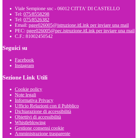
Viale Sempione snc - 06012 CITTA' DI CASTELLO
Tel:
075/8558298
Tel:
075/8526382
Email:
pgee026005@istruzione.it
Link per inviare una mail
PEC:
pgee026005@pec.istruzione.it
Link per inviare una mail
C.F.: 81002450542
Seguici su
Facebook
Instagram
Sezione Link Utili
Cookie policy
Note legali
Informativa Privacy
Ufficio Relazioni con il Pubblico
Dichiarazione di accessibilità
Obiettivi di accessibilità
Whistleblowing
Gestione consensi cookie
Amministrazione trasparente