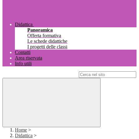
Didattica
Panoramica
Offerta formativa
Le schede didattiche
I progetti delle classi
Contatti
Area riservata
Info utili
Campo di ricerca per le pagine del sito
Home
>
Didattica
>