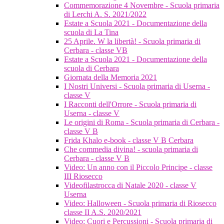
Commemorazione 4 Novembre - Scuola primaria
di Lerchi A. S. 2021/2022
Estate a Scuola 2021 - Documentazione della
scuola di La Tina
25 Aprile. W la libertà! - Scuola primaria di
Cerbara - classe VB
Estate a Scuola 2021 - Documentazione della
scuola di Cerbara
Giornata della Memoria 2021
I Nostri Universi - Scuola primaria di Userna -
classe V
I Racconti dell'Orrore - Scuola primaria di
Userna - classe V
Le origini di Roma - Scuola primaria di Cerbara -
classe V B
Frida Khalo e-book - classe V B Cerbara
Che commedia divina! - scuola primaria di
Cerbara - classe V B
Video: Un anno con il Piccolo Principe - classe
III Riosecco
Videofilastrocca di Natale 2020 - classe V
Userna
Video: Halloween - Scuola primaria di Riosecco
classe II A.S. 2020/2021
Video: Cuori e Percussioni - Scuola primaria di