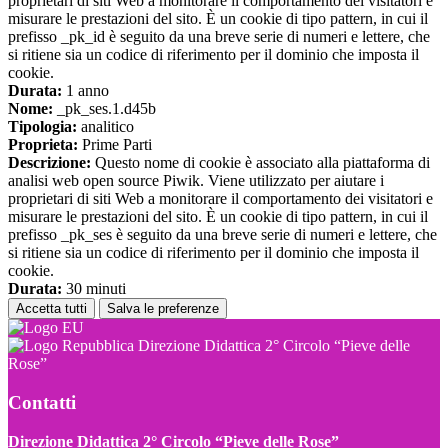
proprietari di siti Web a monitorare il comportamento dei visitatori e
misurare le prestazioni del sito. È un cookie di tipo pattern, in cui il
prefisso _pk_id è seguito da una breve serie di numeri e lettere, che
si ritiene sia un codice di riferimento per il dominio che imposta il
cookie.
Durata:
1 anno
Nome:
_pk_ses.1.d45b
Tipologia:
analitico
Proprieta:
Prime Parti
Descrizione:
Questo nome di cookie è associato alla piattaforma di
analisi web open source Piwik. Viene utilizzato per aiutare i
proprietari di siti Web a monitorare il comportamento dei visitatori e
misurare le prestazioni del sito. È un cookie di tipo pattern, in cui il
prefisso _pk_ses è seguito da una breve serie di numeri e lettere, che
si ritiene sia un codice di riferimento per il dominio che imposta il
cookie.
Durata:
30 minuti
Accetta tutti
Salva le preferenze
Direzione Didattica 2° Circolo “Pieve delle
Rose”
Contatti
Direzione Didattica 2° Circolo “Pieve delle Rose”