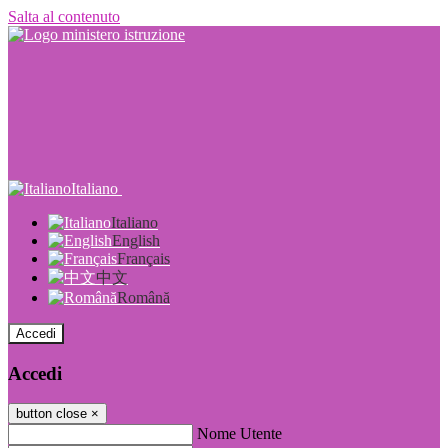
Salta al contenuto
Italiano
Italiano
English
Français
中文
Română
Accedi
Accedi
button close
×
Nome Utente