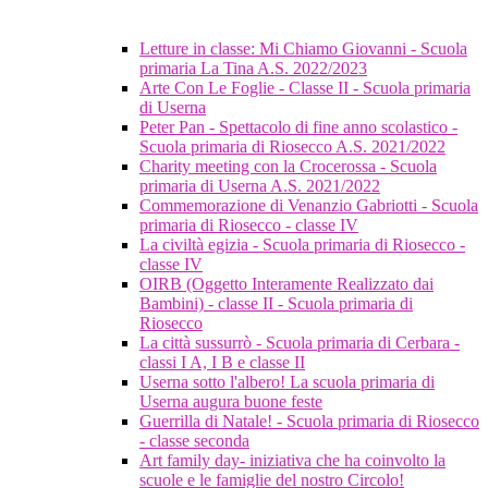
Letture in classe: Mi Chiamo Giovanni - Scuola
primaria La Tina A.S. 2022/2023
Arte Con Le Foglie - Classe II - Scuola primaria
di Userna
Peter Pan - Spettacolo di fine anno scolastico -
Scuola primaria di Riosecco A.S. 2021/2022
Charity meeting con la Crocerossa - Scuola
primaria di Userna A.S. 2021/2022
Commemorazione di Venanzio Gabriotti - Scuola
primaria di Riosecco - classe IV
La civiltà egizia - Scuola primaria di Riosecco -
classe IV
OIRB (Oggetto Interamente Realizzato dai
Bambini) - classe II - Scuola primaria di
Riosecco
La città sussurrò - Scuola primaria di Cerbara -
classi I A, I B e classe II
Userna sotto l'albero! La scuola primaria di
Userna augura buone feste
Guerrilla di Natale! - Scuola primaria di Riosecco
- classe seconda
Art family day- iniziativa che ha coinvolto la
scuole e le famiglie del nostro Circolo!