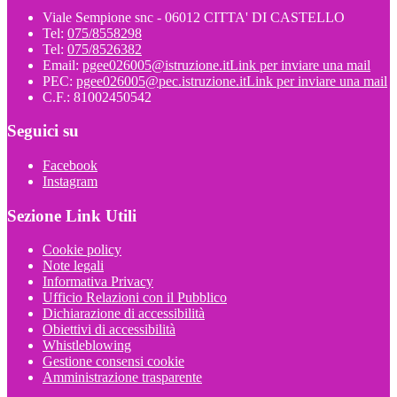
Viale Sempione snc - 06012 CITTA' DI CASTELLO
Tel:
075/8558298
Tel:
075/8526382
Email:
pgee026005@istruzione.it
Link per inviare una mail
PEC:
pgee026005@pec.istruzione.it
Link per inviare una mail
C.F.: 81002450542
Seguici su
Facebook
Instagram
Sezione Link Utili
Cookie policy
Note legali
Informativa Privacy
Ufficio Relazioni con il Pubblico
Dichiarazione di accessibilità
Obiettivi di accessibilità
Whistleblowing
Gestione consensi cookie
Amministrazione trasparente