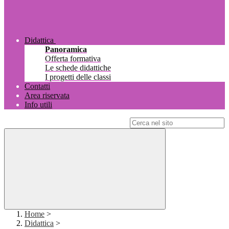
Didattica
Panoramica
Offerta formativa
Le schede didattiche
I progetti delle classi
Contatti
Area riservata
Info utili
Campo di ricerca per le pagine del sito
Home
>
Didattica
>