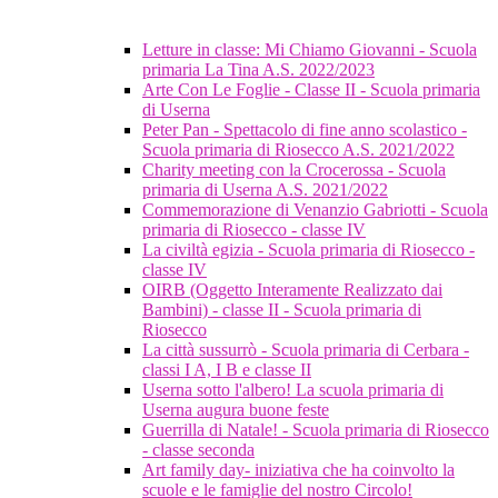
Letture in classe: Mi Chiamo Giovanni - Scuola
primaria La Tina A.S. 2022/2023
Arte Con Le Foglie - Classe II - Scuola primaria
di Userna
Peter Pan - Spettacolo di fine anno scolastico -
Scuola primaria di Riosecco A.S. 2021/2022
Charity meeting con la Crocerossa - Scuola
primaria di Userna A.S. 2021/2022
Commemorazione di Venanzio Gabriotti - Scuola
primaria di Riosecco - classe IV
La civiltà egizia - Scuola primaria di Riosecco -
classe IV
OIRB (Oggetto Interamente Realizzato dai
Bambini) - classe II - Scuola primaria di
Riosecco
La città sussurrò - Scuola primaria di Cerbara -
classi I A, I B e classe II
Userna sotto l'albero! La scuola primaria di
Userna augura buone feste
Guerrilla di Natale! - Scuola primaria di Riosecco
- classe seconda
Art family day- iniziativa che ha coinvolto la
scuole e le famiglie del nostro Circolo!