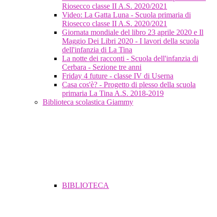
Riosecco classe II A.S. 2020/2021
Video: La Gatta Luna - Scuola primaria di
Riosecco classe II A.S. 2020/2021
Giornata mondiale del libro 23 aprile 2020 e Il
Maggio Dei Libri 2020 - I lavori della scuola
dell'infanzia di La Tina
La notte dei racconti - Scuola dell'infanzia di
Cerbara - Sezione tre anni
Friday 4 future - classe IV di Userna
Casa cos'è? - Progetto di plesso della scuola
primaria La Tina A.S. 2018-2019
Biblioteca scolastica Giammy
BIBLIOTECA