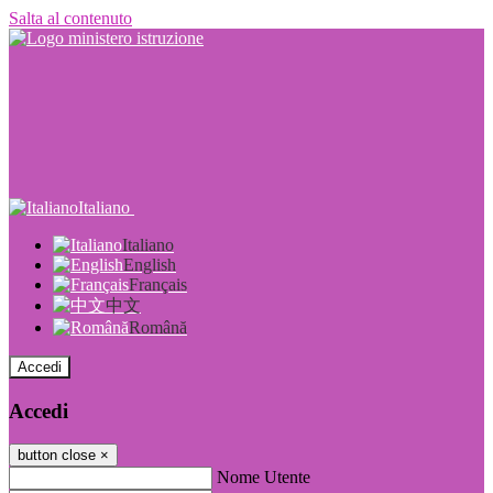
Salta al contenuto
Italiano
Italiano
English
Français
中文
Română
Accedi
Accedi
button close
×
Nome Utente